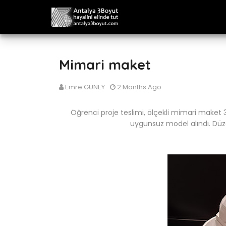
Mimari maket
Emre GÜNEY
2 Months Ago
Öğrenci proje teslimi, ölçekli mimari maket 3
uygunsuz model alındı. Düze