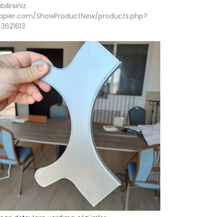
bilirsiniz.
opier.com/ShowProductNew/products.php?
=3621613