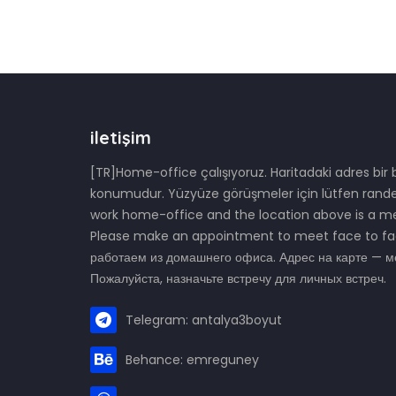
iletişim
[TR]Home-office çalışıyoruz. Haritadaki adres bir
konumudur. Yüzyüze görüşmeler için lütfen rande
work home-office and the location above is a me
Please make an appointment to meet face to fa
работаем из домашнего офиса. Адрес на карте — ме
Пожалуйста, назначьте встречу для личных встреч.
Telegram: antalya3boyut
Behance: emreguney