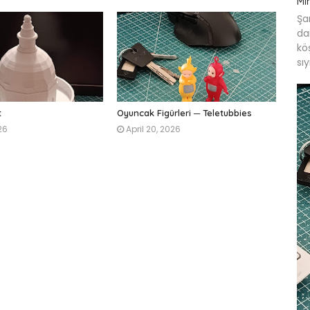
Mi
Şa
dai
kö
sı
t
Oyuncak Figürleri ─ Teletubbies
26
April 20, 2026