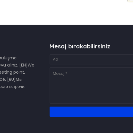
Mesaj bırakabilirsiniz
 buluşma
vu alınız. [EN]We
eting point.
ce. [RU]Мы
сто встречи.