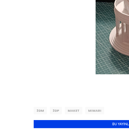
3DM
3DP
MAKET
MIMARI
BU YAYINL