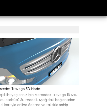
rcedes Travego 3D Modeli
şitli ihtiyaçlarınız için Mercedes Travego 16 SHD
lcu otobüsü 3D modeli. Aşağıdaki bağlantıdan
edi kartıyla online ödeme ve taksitle sahip