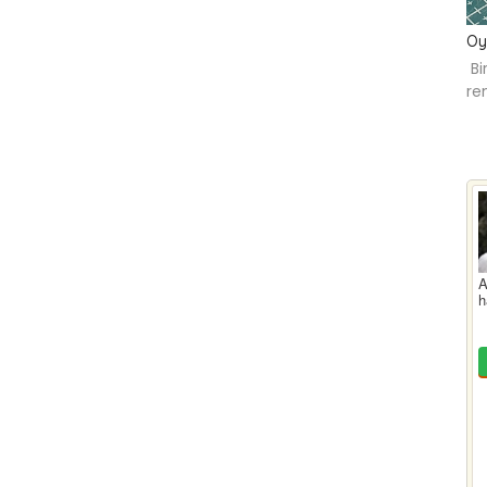
Oy
Bi
re
A
h