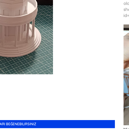
ola
sh
id
ARI BEĞENEBILIRSINIZ