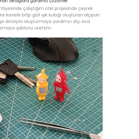
mari detaylara yardımcı çözümler
ntiyesinde çalıştığım otel projesinde çeyrek
re kavisle bitip gizli ışık kulağı oluşturan alçıpan
şe detayını oluşturmaya yardımcı alçı sıva
yırmaya şablonu ürettim.