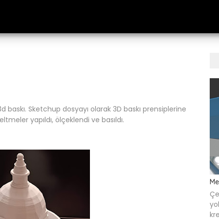
d baskı. Sketchup dosyayı olarak 3D baskı prensiplerine
ltmeler yapıldı, ölçeklendi ve basıldı.
Me
Çe
yo
kr